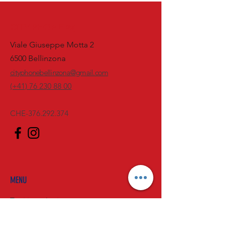
CITY PHONE 24
Viale Giuseppe Motta 2
6500 Bellinzona
cityphonebellinzona@gmail.com
(+41) 76 230 88 00
CHE-376.292.374
MENU
Tutti i prodotti
Telefoni e tablet