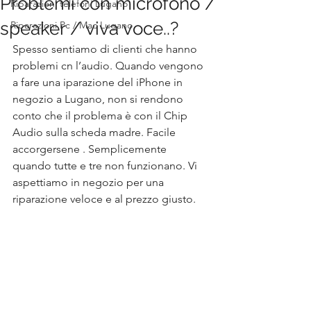
Problemi con microfono /
Riparazioni telefoni Lugano
speaker / viva voce..?
Riparazioni Pc / Mac Lugano
Spesso sentiamo di clienti che hanno 
problemi cn l’audio. Quando vengono 
a fare una iparazione del iPhone in 
negozio a Lugano, non si rendono 
conto che il problema è con il Chip 
Audio sulla scheda madre. Facile 
accorgersene . Semplicemente 
quando tutte e tre non funzionano. Vi 
aspettiamo in negozio per una 
riparazione veloce e al prezzo giusto.