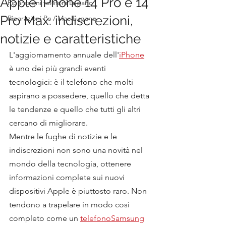
Apple iPhone 14 Pro e 14
Riparazioni telefoni Lugano
Pro Max: indiscrezioni,
Riparazioni Pc / Mac Lugano
notizie e caratteristiche
L'aggiornamento annuale dell'
iPhone
è uno dei più grandi eventi 
tecnologici: è il telefono che molti 
aspirano a possedere, quello che detta 
le tendenze e quello che tutti gli altri 
cercano di migliorare.
Mentre le fughe di notizie e le 
indiscrezioni non sono una novità nel 
mondo della tecnologia, ottenere 
informazioni complete sui nuovi 
dispositivi Apple è piuttosto raro. Non 
tendono a trapelare in modo così 
completo come un 
telefono
Samsung