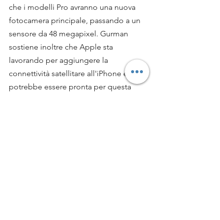
che i modelli Pro avranno una nuova 
fotocamera principale, passando a un 
sensore da 48 megapixel. Gurman 
sostiene inoltre che Apple sta 
lavorando per aggiungere la 
connettività satellitare all'iPhone e che 
potrebbe essere pronta per questa 
volta.
20 aprile 2022: l'iPhone 14 Pro 
di Apple potrebbe ricevere un 
aggiornamento della 
fotocamera anteriore
L'
analista del settore Ming Chi-Kuo ha 
twittato
 sostenendo che i modelli di 
iPhone 14 passeranno probabilmente a 
offrire l'autofocus e un'apertura più 