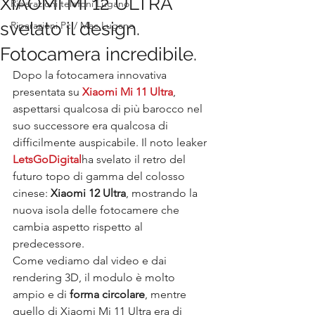
XIAOMI MI 12 ULTRA
Riparazioni telefoni Lugano
svelato il design.
Riparazioni Pc / Mac Lugano
Fotocamera incredibile.
Dopo la fotocamera innovativa 
presentata su 
Xiaomi Mi 11 Ultra
, 
aspettarsi qualcosa di più barocco nel 
suo successore era qualcosa di 
difficilmente auspicabile. Il noto leaker 
LetsGoDigital
ha svelato il retro del 
futuro topo di gamma del colosso 
cinese: 
Xiaomi 12 Ultra
, mostrando la 
nuova isola delle fotocamere che 
cambia aspetto rispetto al 
predecessore.
Come vediamo dal video e dai 
rendering 3D, il modulo è molto 
ampio e di 
forma circolare
, mentre 
quello di Xiaomi Mi 11 Ultra era di 