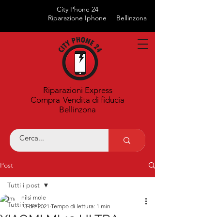
City Phone 24
Riparazione Iphone
Bellinzona
Riparazioni Express
Compra-Vendita di fiducia
Bellinzona
Post
Tutti i post
nilsi mole
Tutti i post
13 dic 2021
Tempo di lettura: 1 min