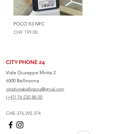
POCO X3 NFC
SAMSUNG S1Oe 128GB
Prezzo
Prezzo
CHF 199.00
CHF 179.00
CITY PHONE 24
Viale Giuseppe Motta 2
6500 Bellinzona
cityphonebellinzona@gmail.com
(+41) 76 230 88 00
CHE-376.292.374