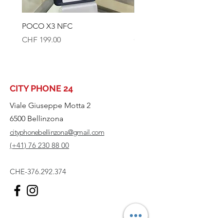
POCO X3 NFC
SAMSUNG S1Oe 128GB
Prezzo
Prezzo
CHF 199.00
CHF 179.00
CITY PHONE 24
Viale Giuseppe Motta 2
6500 Bellinzona
cityphonebellinzona@gmail.com
(+41) 76 230 88 00
CHE-376.292.374