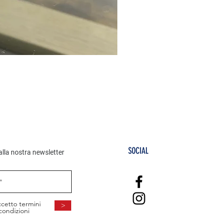
SAMSUNG S1Oe 128GB
Prezzo
CHF 179.00
SOCIAL
i alla nostra newsletter
cetto termini
>
condizioni