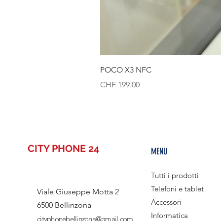
POCO X3 NFC
Prezzo
CHF 199.00
CITY PHONE 24
MENU
Tutti i prodotti
Telefoni e tablet
Viale Giuseppe Motta 2
Accessori
6500 Bellinzona
Informatica
cityphonebellinzona@gmail.com