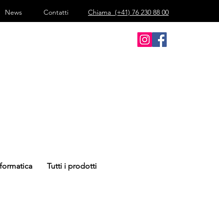
News
Contatti
Chiama
(+41) 76 230 88 00
nformatica
Tutti i prodotti