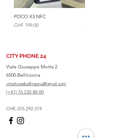
POCO X3 NFC
SAMSUNG S1Oe 128GB
Prezzo
Prezzo
CHF 199.00
CHF 179.00
CITY PHONE 24
Viale Giuseppe Motta 2
6500 Bellinzona
cityphonebellinzona@gmail.com
(+41) 76 230 88 00
CHE-376.292.374