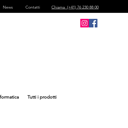
News
Contatti
Chiama
(+41) 76 230 88 00
nformatica
Tutti i prodotti