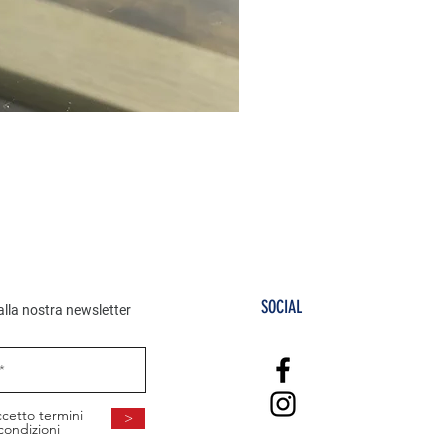
SAMSUNG S1Oe 128GB
Prezzo
CHF 179.00
SOCIAL
i alla nostra newsletter
cetto termini
>
condizioni