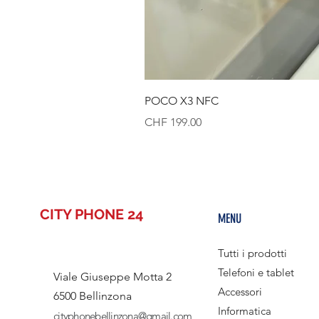
POCO X3 NFC
Prezzo
CHF 199.00
CITY PHONE 24
MENU
Tutti i prodotti
Telefoni e tablet
Viale Giuseppe Motta 2
Accessori
6500 Bellinzona
Informatica
cityphonebellinzona@gmail.com